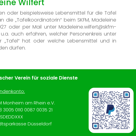
eine Wilfert
n oder beispielsweise Lebensmittel für die Tafel
n die „Tafelkoordinatorin“ beim SKFM, Madeleine
6927 oder per Mail unter Madeleine.wilfert@skfm-
u.a. auch erfahren, welcher Personenkreis unter
„Tafel“ hat oder welche Lebensmittel und in
en dürfen.
cher Verein für soziale Dienste
ndenkonto:
M Monheim am Rhein e.V.
3 3005 0110 0087 0035 21
SDEDDXXX
dtsparkasse Düsseldorf