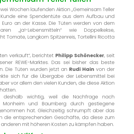
n zwei Wochen laufenden Aktion „Gemeinsam Teller
der Kunde eine Spendentüte aus dem Aufbau und
ünf Euro an der Kasse. Die Tüten werden von dem
ren „ja!-Lebensmitteln“ wie Doppelkekse,
Tomate, Langkorn Spitzenreis, Tortellini Ricotta
en verkauft“, berichtet
Philipp Schönecker
, seit
ener REWE-Marktes. Das sei bisher das beste
en. Die Tüten wurden jetzt an
Rudi Hain
von der
te sich für die Übergabe der Lebensmittel bei
ber vor allem den vielen Kunden, die diese Aktion
 hatten.
n deshalb wichtig, weil die Nachfrage nach
 in Monheim und Baumberg durch gestiegene
zugenommen hat. Gleichzeitig schrumpft aber das
h die entsprechenden Geschäfte, da diese zum
anderen mit höheren Kosten zu kämpfen haben.