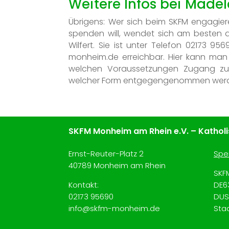
Weitere Infos bei Madel
Übrigens: Wer sich beim SKFM engagiere
spenden will, wendet sich am besten a
Wilfert. Sie ist unter Telefon 02173 95
monheim.de erreichbar. Hier kann man 
welchen Voraussetzungen Zugang zur 
welcher Form entgegengenommen werd
SKFM Monheim am Rhein e.V. – Katholis
Ernst-Reuter-Platz 2
Spe
40789 Monheim am Rhein
SKF
Kontakt:
DE6
02173
95690
DUS
info@skfm-monheim.de
Sta