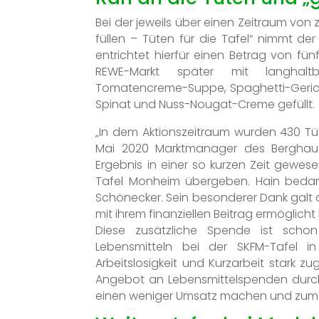
Bei der jeweils über einen Zeitraum vo
füllen – Tüten für die Tafel“ nimmt 
entrichtet hierfür einen Betrag von f
REWE-Markt später mit langhaltba
Tomatencreme-Suppe, Spaghetti-Gericht 
Spinat und Nuss-Nougat-Creme gefüllt.
„In dem Aktionszeitraum wurden 430 Tüt
Mai 2020 Marktmanager des Berghaus
Ergebnis in einer so kurzen Zeit gewes
Tafel Monheim übergeben. Hain bedank
Schönecker. Sein besonderer Dank galt a
mit ihrem finanziellen Beitrag ermöglicht
Diese zusätzliche Spende ist scho
Lebensmitteln bei der SKFM-Tafel
Arbeitslosigkeit und Kurzarbeit stark 
Angebot an Lebensmittelspenden durc
einen weniger Umsatz machen und zum 