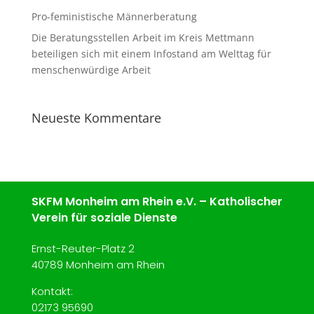
Pro-feministische Männerberatung
Die Beratungsstellen Arbeit im Kreis Mettmann
beteiligen sich mit einem Infostand am Welttag für
menschenwürdige Arbeit
Neueste Kommentare
SKFM Monheim am Rhein e.V. – Katholischer
Verein für soziale Dienste
Ernst-Reuter-Platz 2
40789 Monheim am Rhein
Kontakt:
02173
95690