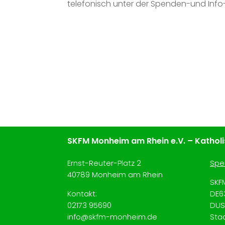
telefonisch unter der Spenden-und Info-H
SKFM Monheim am Rhein e.V. – Katholis
Ernst-Reuter-Platz 2
Spe
40789 Monheim am Rhein
SKF
Kontakt:
DE6
02173
95690
DUS
info@skfm-monheim.de
Sta