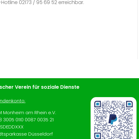
otline 02173 / 95 69 52 erreichbar.
cher Verein für soziale Dienste
ndenkonto:
M Monheim am Rhein e.V.
3 3005 0110 0087 0035 21
SDEDDXXX
dtsparkasse Düsseldorf