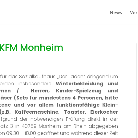
News
Ver
SKFM Monheim
 für das Sozialkaufhaus „Der Laden“ dringend um
werden insbesondere
Winterbekleidung und
amen / Herren, Kinder-Spielzeug und
läser (Sets für mindestens 4 Personen, bitte
ltene und vor allem funktionsfähige Klein-
(z.B. Kaffeemaschine, Toaster, Eierkocher
grund der notwendigen Prüfung direkt in der
latz 3 in 40789 Monheim am Rhein abgegeben
on 09.30 – 18.00 geöffnet und während dieser Zeit